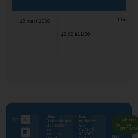
1 heure
12 mars 2026
10:00 à
11:00
Nos
Nos
Adhérer
thématiques
modalités
au
Sécurisation
CAP
CEPPRAAL
des
QUALITÉ
parcours
RENDEZ-
Nos