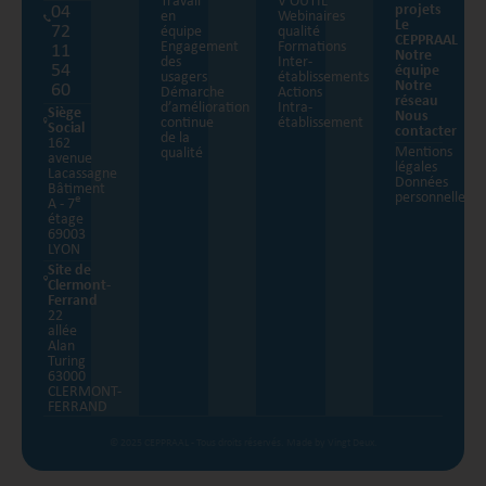
Travail
V’OUTIL
04
projets
en
Webinaires
Le
72
équipe
qualité
CEPPRAAL
Engagement
Formations
11
Notre
des
Inter-
54
équipe
usagers
établissements
Notre
60
Démarche
Actions
réseau
d’amélioration
Intra-
Siège
Nous
continue
établissement
Social
contacter
de la
162
Mentions
qualité
avenue
légales
Lacassagne
Données
Bâtiment
personnelles
e
A - 7
étage
69003
LYON
Site de
Clermont-
Ferrand
22
allée
Alan
Turing
63000
CLERMONT-
FERRAND
© 2025 CEPPRAAL - Tous droits réservés.
Made by Vingt Deux.