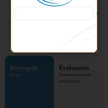
continue : PDCA
Inventaire des outils et méthodes pour
:
Structurer la démarche
Initier la démarche et la mettre en œuvre
Evaluer sa démarche et se réajuster selon les
résultats
Prérequis
Évaluation
Aucun
Questionnaires de
satisfaction