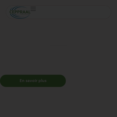
Le
CEPPRAAL
, votre
Structure Régionale
d'Appui
à la
qualité des
soins
et à la
sécurité des
patients
C
r
é
é
e
e
n
2
0
0
5
,
l
’
a
s
s
o
c
i
a
t
i
o
n
C
E
P
P
R
A
A
L
e
s
t
l
a
S
t
r
u
c
t
u
r
e
R
é
g
i
o
n
a
l
e
d
’
A
p
p
u
i
à
l
a
q
u
a
l
i
t
é
d
e
s
s
o
i
n
s
e
t
à
l
a
s
é
c
u
r
i
t
é
d
e
s
p
a
t
i
e
n
t
s
d
e
l
a
r
é
g
i
o
n
A
u
v
e
r
g
n
e
-
R
h
ô
n
e
-
A
l
p
e
s
d
e
p
u
i
s
l
e
1
5
n
o
v
e
m
b
r
e
2
0
1
8
.
En savoir plus