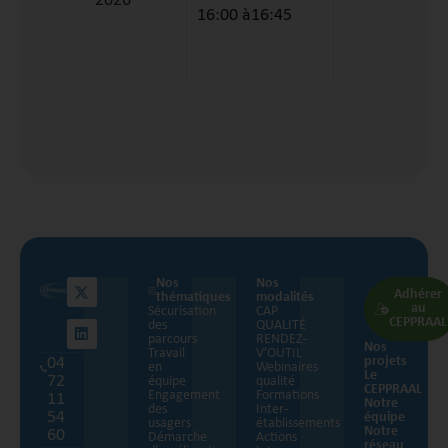
2026
16:00 à
16:45
Nos
Nos
Adhérer
thématiques
modalités
au
Sécurisation
CAP
CEPPRAAL
des
QUALITÉ
parcours
RENDEZ-
Nos
Travail
V’OUTIL
04
projets
en
Webinaires
Le
72
équipe
qualité
CEPPRAAL
Engagement
Formations
11
Notre
des
Inter-
54
équipe
usagers
établissements
Notre
60
Démarche
Actions
réseau