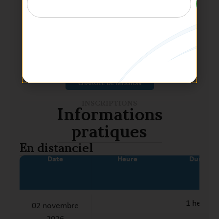
Sandra
GENEVOIS
CHARGÉE DE MISSION
INSCRIPTIONS
Informations
pratiques
En distanciel
Date
Heure
Durée
1 heure
02 novembre