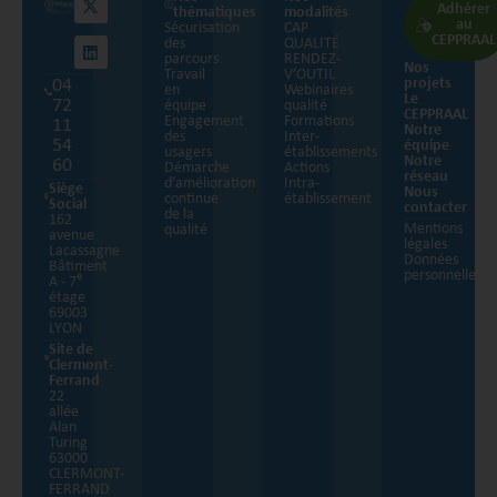
Adhérer
thématiques
modalités
au
Sécurisation
CAP
CEPPRAAL
des
QUALITÉ
parcours
RENDEZ-
Nos
Travail
V’OUTIL
04
projets
en
Webinaires
Le
72
équipe
qualité
CEPPRAAL
Engagement
Formations
11
Notre
des
Inter-
54
équipe
usagers
établissements
Notre
60
Démarche
Actions
réseau
d’amélioration
Intra-
Siège
Nous
continue
établissement
Social
contacter
de la
162
Mentions
qualité
avenue
légales
Lacassagne
Données
Bâtiment
personnelles
e
A - 7
étage
69003
LYON
Site de
Clermont-
Ferrand
22
allée
Alan
Turing
63000
CLERMONT-
FERRAND