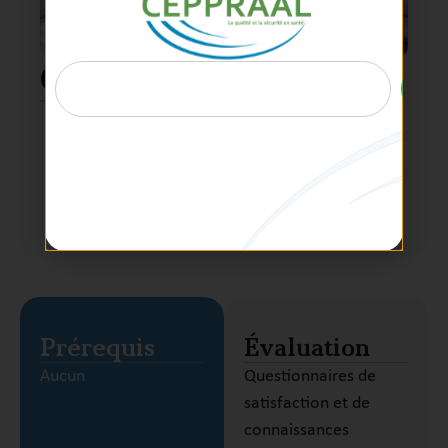
Contenu
C
ulture de sécurité des soins
Compétences non techniques
Erreur et faute
Outils de prévention et de récupération
Gestion des interruptions de tâches
Prérequis
Évaluation
Aucun
Questionnaires de
satisfaction et de
connaissances