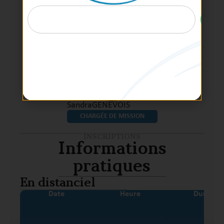
Sandra
GENEVOIS
CHARGÉE DE MISSION
INSCRIPTIONS
Informations
pratiques
En distanciel
Date
Heure
Durée