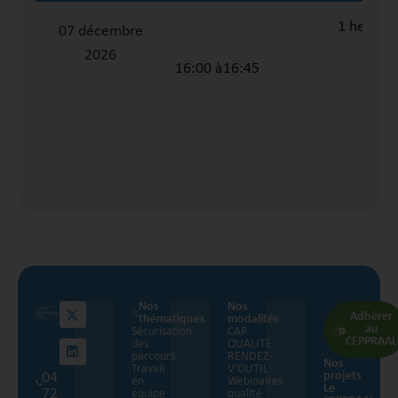
1 heure
07 décembre
2026
16:00 à
16:45
Nos
Nos
Adhérer
thématiques
modalités
au
Sécurisation
CAP
CEPPRAAL
des
QUALITÉ
parcours
RENDEZ-
Nos
Travail
V’OUTIL
04
projets
en
Webinaires
Le
72
équipe
qualité