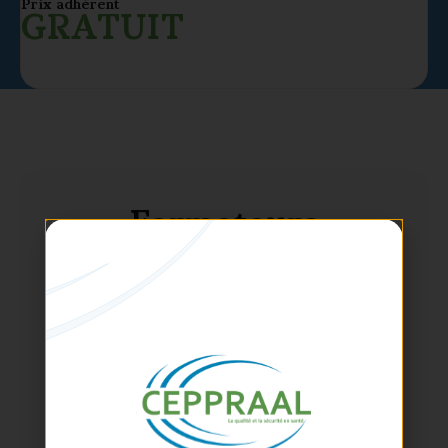
Prix adhérent
GRATUIT
Formateurs
Perrine
BADOL-VAN STRAATEN
CO-DIRECTRICE