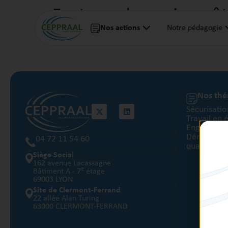
Facteurs humains : êt
Nos actions
Notre pédagogie
Session à Clermont-F
Nos th
Sécurisatio
Travail en 
Engagement
Démarche d
04 72 11 54 60
qualité
Siège Social
162 avenue Lacassagne
e
Bâtiment A - 7
étage
69003 LYON
Site de Clermont-Ferrand
22 allée Alan Turing
63000 CLERMONT-FERRAND