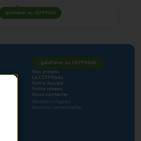
curiser
Adhérer au CEPPRAAL
Adhérer au CEPPRAAL
Nos projets
Le CEPPRAAL
nts
Notre équipe
Notre réseau
Nous contacter
Mentions légales
Données personnelles