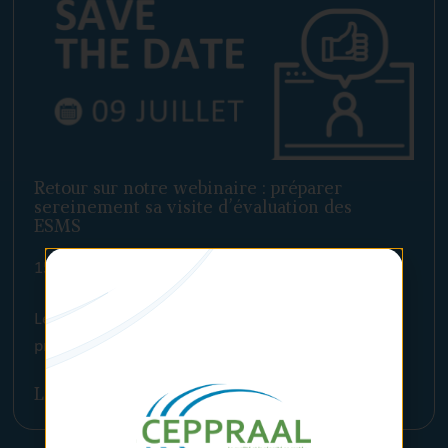
Retour sur notre webinaire : préparer
sereinement sa visite d’évaluation des
ESMS
15 juillet 2026
Les enseignements clés de notre webinaire pour
préparer sa visite d’évaluation en ESMS.
Lire l'article >