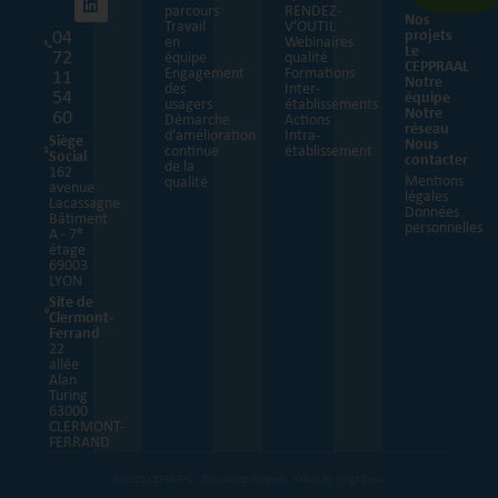
parcours
RENDEZ-
Nos
Travail
V’OUTIL
04
projets
en
Webinaires
Le
72
équipe
qualité
CEPPRAAL
Engagement
Formations
11
Notre
des
Inter-
54
équipe
usagers
établissements
Notre
60
Démarche
Actions
réseau
d’amélioration
Intra-
Siège
Nous
continue
établissement
Social
contacter
de la
162
Mentions
qualité
avenue
légales
Lacassagne
Données
Bâtiment
personnelles
e
A - 7
étage
69003
LYON
Site de
Clermont-
Ferrand
22
allée
Alan
Turing
63000
CLERMONT-
FERRAND
© 2025 CEPPRAAL - Tous droits réservés.
Made by Vingt Deux.