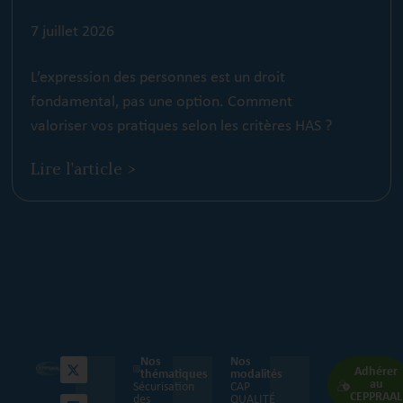
7 juillet 2026
L’expression des personnes est un droit
fondamental, pas une option. Comment
valoriser vos pratiques selon les critères HAS ?
Lire l'article >
Nos
Nos
Adhérer
thématiques
modalités
au
Sécurisation
CAP
CEPPRAAL
des
QUALITÉ