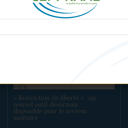
« Restriction de liberté » : un
nouvel outil désormais
disponible pour le secteur
sanitaire