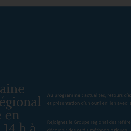
haine
Au programme :
actualités, retours d
égional
et présentation d’un outil en lien avec l
é en
Rejoignez le Groupe régional des référe
 14 h à
découvrir des outils méthodologiques.