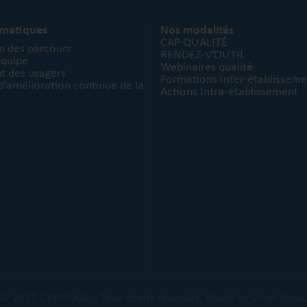
ématiques
Nos modalités
CAP QUALITÉ
n des parcours
RENDEZ-V’OUTIL
équipe
Webinaires qualité
 des usagers
Formations Inter-établisseme
’amélioration continue de la
Actions Intra-établissement
© 2025 CEPPRAAL - Tous droits réservés.
Made by Vingt Deux