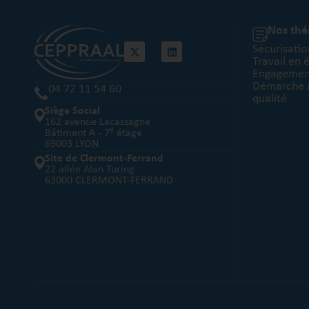
Nos th
Sécurisatio
Travail en 
Engagement
Démarche d
04 72 11 54 60
qualité
Siège Social
162 avenue Lacassagne
e
Bâtiment A - 7
étage
69003 LYON
Site de Clermont-Ferrand
22 allée Alan Turing
63000 CLERMONT-FERRAND