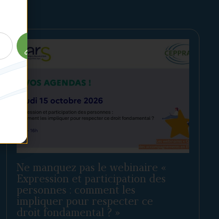
Ne manquez pas le webinaire «
Expression et participation des
personnes : comment les
impliquer pour respecter ce
droit fondamental ? »